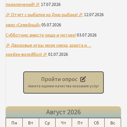
приключений! 🎉
17.07.2026
🎉 Отчёт с рыбалки ко Дню рыбака! 🎉
12.07.2026
квиз «Семейный»
05.07.2026
Субботник: вместе чище и уютнее!
03.07.2026
🎉 Дворовые игры: море смеха, азарта и…
крейзи‑волейбол! 🎉
01.07.2026
Пройти опрос
Анкета оценки качества оказания услуг
Август 2026
Пн
Вт
Ср
Чт
Пт
Сб
Вс