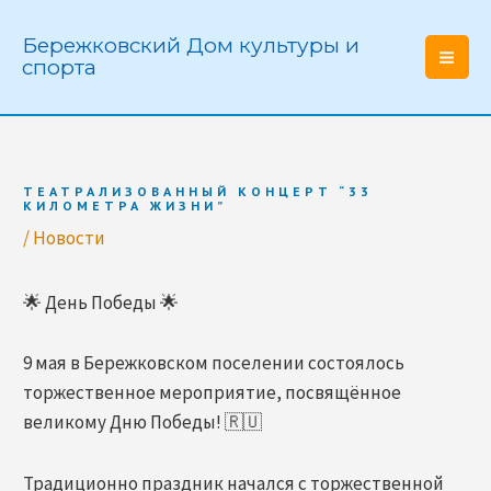
Перейти
к
Бережковский Дом культуры и
спорта
содержимому
Mai
Men
ТЕАТРАЛИЗОВАННЫЙ КОНЦЕРТ “33
КИЛОМЕТРА ЖИЗНИ”
/
Новости
🌟 День Победы 🌟
9 мая в Бережковском поселении состоялось
торжественное мероприятие, посвящённое
великому Дню Победы! 🇷🇺
Традиционно праздник начался с торжественной