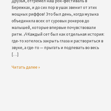
Друзья, отгремел наш рок‑фестиваль в
Бережках, и до сих пор в ушах звенит от этих
мощных риффов! Это был день, когда музыка
объединила всех: от суровых рокеров до
малышей, которые впервые почувствовали
ритм. 🎶Каждый сет был как отдельная история:
где‑то хотелось закрыть глаза и раствориться в
звуке, а где‑то — прыгать и подпевать во весь
[…]
🎉
Читать далее »
РОК‑ФЕСТИВАЛЬ
В
БЕРЕЖКАХ
—
ЭТО
БЫЛО