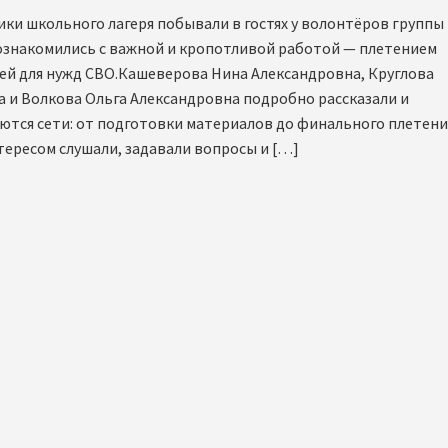
ки школьного лагеря побывали в гостях у волонтёров группы
познакомились с важной и кропотливой работой — плетением
ей для нужд СВО.Кашеверова Нина Александровна, Круглова
а и Волкова Ольга Александровна подробно рассказали и
аются сети: от подготовки материалов до финального плетени
тересом слушали, задавали вопросы и […]