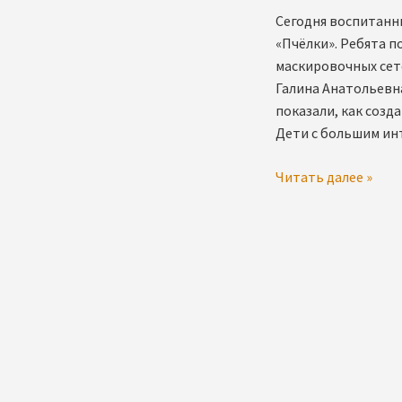
Сегодня воспитанни
«Пчёлки». Ребята 
маскировочных сет
Галина Анатольевн
показали, как созд
Дети с большим ин
в
Читать далее »
гостях
у
“пчелки”