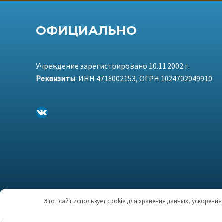
ОФИЦИАЛЬНО
Учреждение зарегистрировано 10.11.2002 г.
Реквизиты
: ИНН 4718002153, ОГРН 1024702049910
ВКонтакте
МБУКС «Бережковский Сельский Дом Культуры» © 2003 — 2026
Этот сайт использует cookie для хранения данных, ускорени