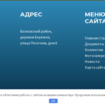
АДРЕС
МЕН
САЙТ
Волховский район,
деревня Бережки,
Главная ст
улица Песочная, дом 6
Документы
Коллектив
Фотогалере
Новости
Карта сайт
я и облегчения работы с сайтом на вашем компьютере. Продолжая использова
OK