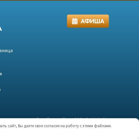
Ю
АФИША
А
раница
я
а
Разработка сайта — ООО «
ЛенИнфоСервис
»
ть сайт, Вы даете свое согласие на работу с этими файлами.