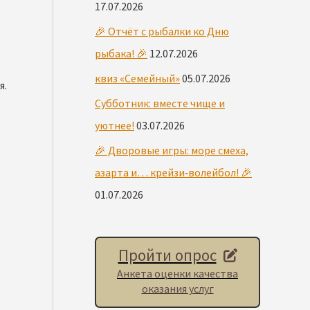
17.07.2026
🎉 Отчёт с рыбалки ко Дню
рыбака! 🎉
12.07.2026
квиз «Семейный»
05.07.2026
я.
Субботник: вместе чище и
уютнее!
03.07.2026
🎉 Дворовые игры: море смеха,
азарта и… крейзи‑волейбол! 🎉
01.07.2026
Пройти опрос
Анкета оценки качества
оказания услуг